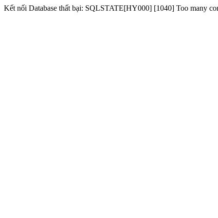
Kết nối Database thất bại: SQLSTATE[HY000] [1040] Too many co