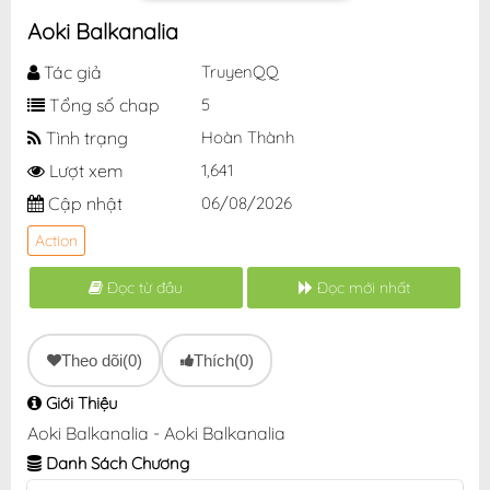
Aoki Balkanalia
Tác giả
TruyenQQ
Tổng số chap
5
Tình trạng
Hoàn Thành
Lượt xem
1,641
Cập nhật
06/08/2026
Action
Đọc từ đầu
Đọc mới nhất
Theo dõi
(0)
Thích
(0)
Giới Thiệu
Aoki Balkanalia - Aoki Balkanalia
Danh Sách Chương