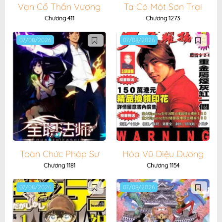
Vạn Cổ Thần Vương
Ta Có Một Sơn Trại
Chương 411
Chương 1273
07/08/2026
07/08/2026
Toàn Chức Pháp Sư
Hỏa Vũ Diệu Dương
Chương 1181
Chương 1154
07/08/2026
07/08/2026