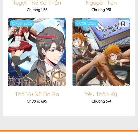
Tuyệt Thế Võ Thần
Nguyên Tôn
Chương 1136
Chương 951
07/08/2026
07/08/2026
Thả Vu Nữ Đó Ra
Yêu Thần Ký
Chương 695
Chương 674