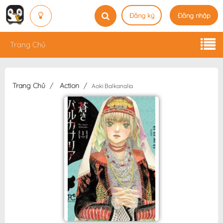
Đăng ký
Đăng nhập
Trang Chủ
Trang Chủ
Action
Aoki Balkanalia