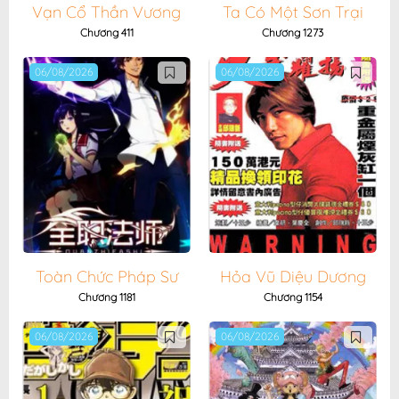
Vạn Cổ Thần Vương
Ta Có Một Sơn Trại
Chương 411
Chương 1273
06/08/2026
06/08/2026
Toàn Chức Pháp Sư
Hỏa Vũ Diệu Dương
Chương 1181
Chương 1154
06/08/2026
06/08/2026