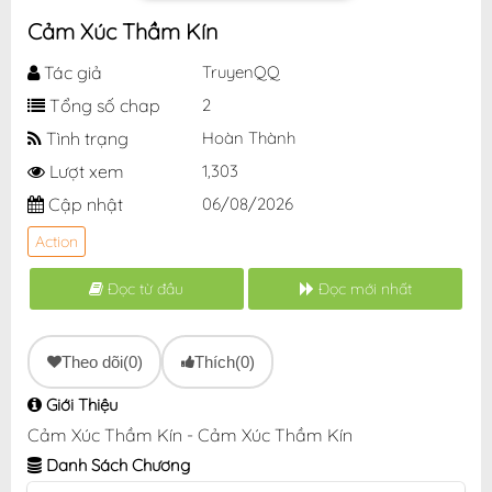
Cảm Xúc Thầm Kín
Tác giả
TruyenQQ
Tổng số chap
2
Tình trạng
Hoàn Thành
Lượt xem
1,303
Cập nhật
06/08/2026
Action
Đọc từ đầu
Đọc mới nhất
Theo dõi
(0)
Thích
(0)
Giới Thiệu
Cảm Xúc Thầm Kín - Cảm Xúc Thầm Kín
Danh Sách Chương