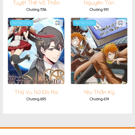
Tuyệt Thế Võ Thần
Nguyên Tôn
Chương 1136
Chương 951
06/08/2026
06/08/2026
Thả Vu Nữ Đó Ra
Yêu Thần Ký
Chương 695
Chương 674