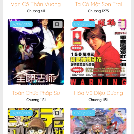
Vạn Cổ Thần Vương
Ta Có Một Sơn Trại
Chương 411
Chương 1273
07/08/2026
07/08/2026
Toàn Chức Pháp Sư
Hỏa Vũ Diệu Dương
Chương 1181
Chương 1154
07/08/2026
07/08/2026