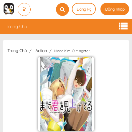
Đăng ký
Đăng nhập
Trang Chủ
Trang Chủ
Action
Mada Kimi O Miageteru