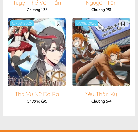
Tuyệt Thế Võ Thần
Nguyên Tôn
Chương 1136
Chương 951
07/08/2026
07/08/2026
Thả Vu Nữ Đó Ra
Yêu Thần Ký
Chương 695
Chương 674