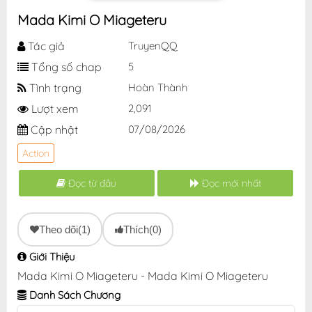
Mada Kimi O Miageteru
Tác giả
TruyenQQ
Tổng số chap
5
Tình trạng
Hoàn Thành
Lượt xem
2,091
Cập nhật
07/08/2026
Action
Đọc từ đầu
Đọc mới nhất
Theo dõi
(1)
Thích
(0)
Giới Thiệu
Mada Kimi O Miageteru - Mada Kimi O Miageteru
Danh Sách Chương