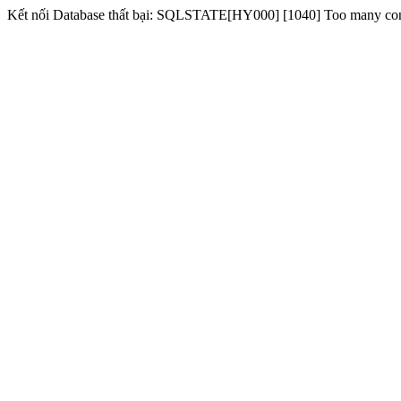
Kết nối Database thất bại: SQLSTATE[HY000] [1040] Too many co