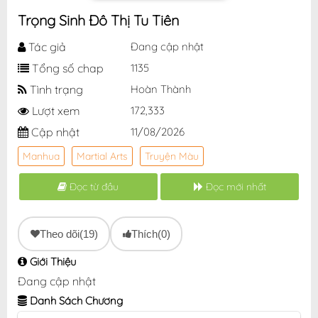
Trọng Sinh Đô Thị Tu Tiên
Tác giả
Đang cập nhật
Tổng số chap
1135
Tình trạng
Hoàn Thành
Lượt xem
172,333
Cập nhật
11/08/2026
Manhua
Martial Arts
Truyện Màu
Đọc từ đầu
Đọc mới nhất
Theo dõi
(19)
Thích
(0)
Giới Thiệu
Đang cập nhật
Danh Sách Chương