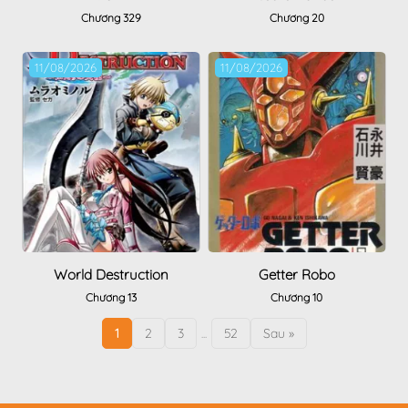
Chương 329
Chương 20
11/08/2026
11/08/2026
World Destruction
Getter Robo
Chương 13
Chương 10
1
2
3
...
52
Sau »