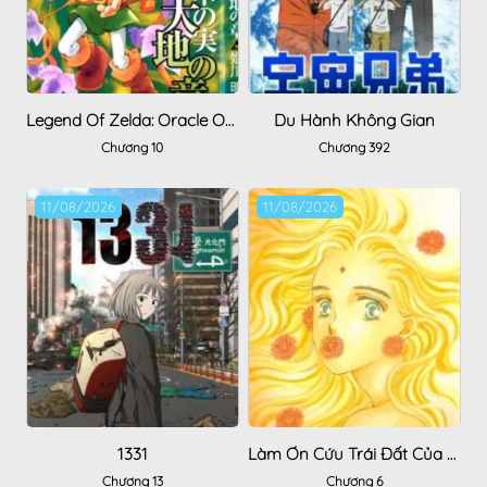
Legend Of Zelda: Oracle Of Seasons
Du Hành Không Gian
Chương 10
Chương 392
11/08/2026
11/08/2026
1331
Làm Ơn Cứu Trái Đất Của Tôi
Chương 13
Chương 6