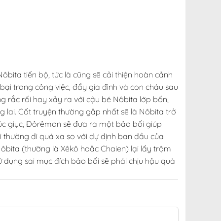
ta tiến bộ, tức là cũng sẽ cải thiện hoàn cảnh
 bại trong công việc, đẩy gia đình và con cháu sau
rắc rối hay xảy ra với cậu bé Nôbita lớp bốn,
 lai. Cốt truyện thường gặp nhất sẽ là Nôbita trở
húc giục, Đôrêmon sẽ đưa ra một bảo bối giúp
i thường đi quá xa so với dự định ban đầu của
ôbita (thường là Xêkô hoặc Chaien) lại lấy trộm
 dụng sai mục đích bảo bối sẽ phải chịu hậu quả