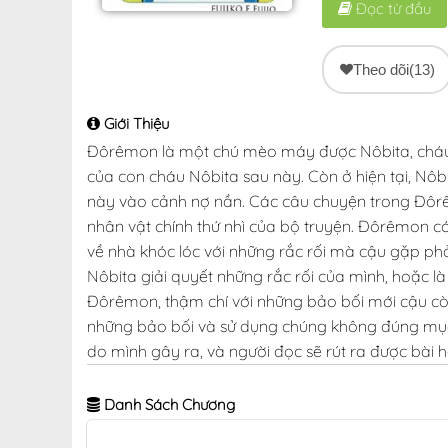
Đọc từ đầu
Theo dõi
(13)
Giới Thiệu
Đôrêmon là một chú mèo máy được Nôbita, cháu ba
của con cháu Nôbita sau này. Còn ở hiện tại, Nôbi
này vào cảnh nợ nần. Các câu chuyện trong Đôrê
nhân vật chính thứ nhì của bộ truyện. Đôrêmon có 
về nhà khóc lóc với những rắc rối mà cậu gặp phả
Nôbita giải quyết những rắc rối của mình, hoặc l
Đôrêmon, thậm chí với những bảo bối mới cậu còn 
những bảo bối và sử dụng chúng không đúng mục đ
do mình gây ra, và người đọc sẽ rút ra được bài 
Danh Sách Chương