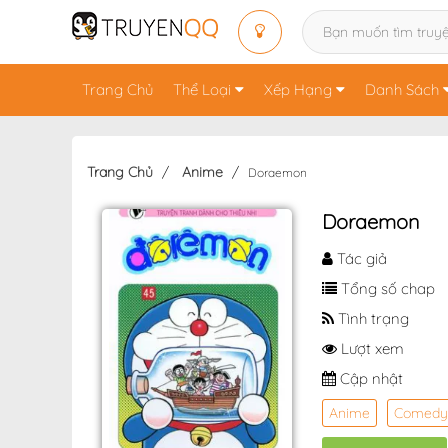
Trang Chủ
Thể Loại
Xếp Hạng
Danh Sách
Trang Chủ
Anime
Doraemon
Doraemon
Tác giả
Tổng số chap
Tình trạng
Lượt xem
Cập nhật
Anime
Comedy