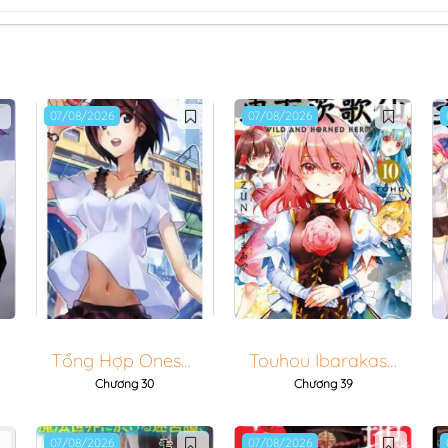
07/08/2026
07/08/2026
Tổng Hợp Oneshot
Touhou Ibarakasen - Wild And Horned Hermit
Chương 30
Chương 39
07/08/2026
07/08/2026