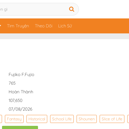
Tìm Truyện
Theo Dõi
Lịch Sử
Fujiko F.Fujio
765
Hoàn Thành
107,650
07/08/2026
Fantasy
Historical
School Life
Shounen
Slice of Life