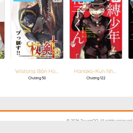
Wistoria Bản Hùng Ca Kiếm Và Pháp Trượng
Hanako-Kun Nhà Xí
Chương 50
Chương 122
© 2026 TruyenQQ. All rights reserved.