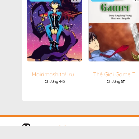
Chương 795
Chương 794
Chương 792
Chương 791
Chương 790
Chương 789
Chương 788
Mairimashita! Iruma-Kun
Thế Giới Game Thủ
Chương 445
Chương 511
Chương 787
Chương 785
Chương 784
Chương 783
Chương 782
Chương 779