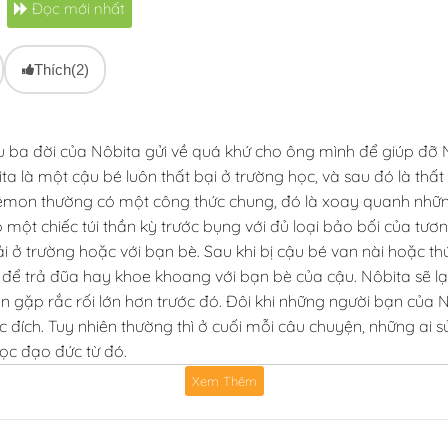
Đọc mới nhất
Thích
(2)
 đời của Nôbita gửi về quá khứ cho ông mình để giúp đỡ Nôbi
ta là một cậu bé luôn thất bại ở trường học, và sau đó là thất
mon thường có một công thức chung, đó là xoay quanh những 
một chiếc túi thần kỳ trước bụng với đủ loại bảo bối của tương
i ở trường hoặc với bạn bè. Sau khi bị cậu bé van nài hoặc t
à để trả đũa hay khoe khoang với bạn bè của cậu. Nôbita sẽ lạ
gặp rắc rối lớn hơn trước đó. Đôi khi những người bạn của N
ích. Tuy nhiên thường thì ở cuối mỗi câu chuyện, những ai sử
học đạo đức từ đó.
Xem Thêm