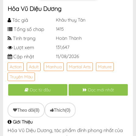
Hỏa Vũ Diệu Dương
Tác giả
Khâu thụy Tân
Tổng số chap
1415
Tình trạng
Hoàn Thành
Lượt xem
131,647
Cập nhật
11/08/2026
Action
Adult
Manhua
Martial Arts
Mature
Truyện Màu
Đọc từ đầu
Đọc mới nhất
Theo dõi
(8)
Thích
(0)
Giới Thiệu
Hỏa Vũ Diệu Dương, tác phẩm đỉnh phong nhất của