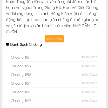
Khâu Thụy Tân tiên sinh, vốn là người đảm nhận biên
họa cho Người Trong Giang Hồ. Hỏa Vũ Diệu Dương
với lối xây dựng hình ảnh Hồng Môn một cách sống
động, kết hợp hoàn hảo giữa những ân oán giang hồ
và yếu tố lịch sử văn hóa từ kiếm hiệp. HẤP DẪN, LÔI
CUỐN
Xem Thêm
Danh Sách Chương
Chương 1154
10/04/2026
Chương 1153
10/04/2026
Chương 1152
10/04/2026
Chương 1151
10/04/2026
Chương 1150
10/04/2026
Chương 1149
10/04/2026