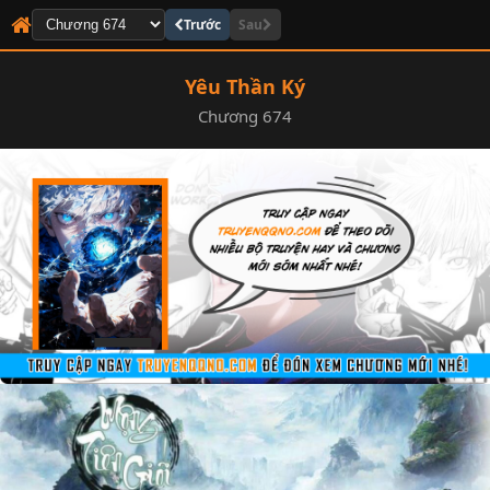
Trước
Sau
Yêu Thần Ký
Chương 674