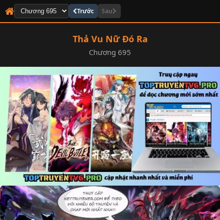
Trước
Sau
Thả Vu Nữ Đó Ra
Chương 695