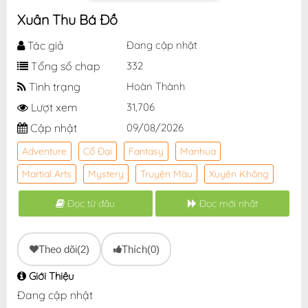
Xuân Thu Bá Đồ
Tác giả
Đang cập nhật
Tổng số chap
332
Tình trạng
Hoàn Thành
Lượt xem
31,706
Cập nhật
09/08/2026
Adventure
Cổ Đại
Fantasy
Manhua
Martial Arts
Mystery
Truyện Màu
Xuyên Không
Đọc từ đầu
Đọc mới nhất
Theo dõi
(2)
Thích
(0)
Giới Thiệu
Đang cập nhật