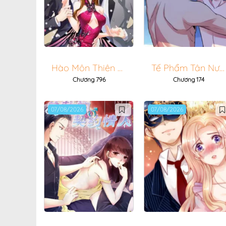
Chương 192
Chương 191
Chương 190
Chương 189
Hào Môn Thiên Giới Tiền Thê
Tế Phẩm Tân Nương Của Tổng Tài Ác Ma
Chương 796
Chương 174
Chương 188
Chương 187
07/08/2026
07/08/2026
Chương 186
Chương 185
Chương 184
Chương 183
Chương 182
Chương 181