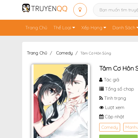
Trang Chủ
Thể Loại
Xếp Hạng
Danh Sách
Trang Chủ
Comedy
Tâm Cơ Hôn Sủng
Tâm Cơ Hôn 
Tác giả
Tổng số chap
Tình trạng
Lượt xem
Cập nhật
Comedy
Manh