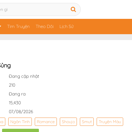
Tìm Truyện
Theo Dõi
Lịch Sử
Sủng
Đang cập nhật
210
Đang ra
15,430
07/08/2026
ua
Ngôn Tình
Romance
Shoujo
Smut
Truyện Màu