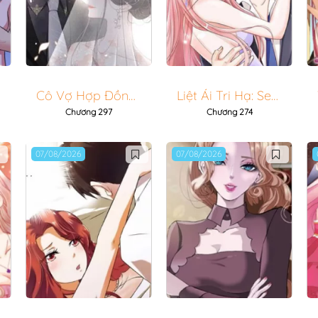
Cô Vợ Hợp Đồng Lạnh Lùng Không Dễ Đụng Đâu
Liệt Ái Tri Hạ: Series Mật Đào Tiểu Tình Nhân
Chương 297
Chương 274
07/08/2026
07/08/2026