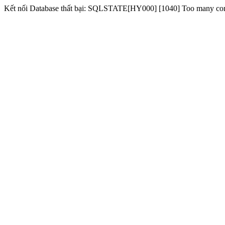
Kết nối Database thất bại: SQLSTATE[HY000] [1040] Too many co