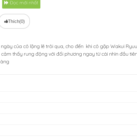
Đọc mới nhất
Thích
(0)
 ngày của cô lặng lẽ trôi qua, cho đến khi cô gặp Wakui Ryuu
ều cảm thấy rung động với đối phương ngay từ cái nhìn đầu ti
oàng