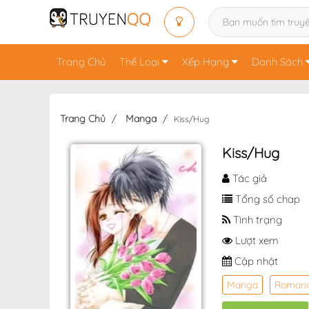
Trang Chủ
Thể Loại
Xếp Hạng
Danh Sách
Trang Chủ
Manga
Kiss/Hug
Kiss/Hug
Tác giả
Tổng số chap
Tình trạng
Lượt xem
Cập nhật
Manga
Roman