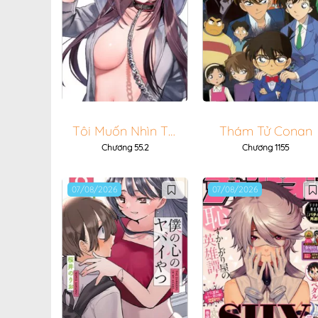
Tôi Muốn Nhìn Thấy Dáng Vẻ Xấu Hổ Của Cậu
Thám Tử Conan
Chương 55.2
Chương 1155
07/08/2026
07/08/2026