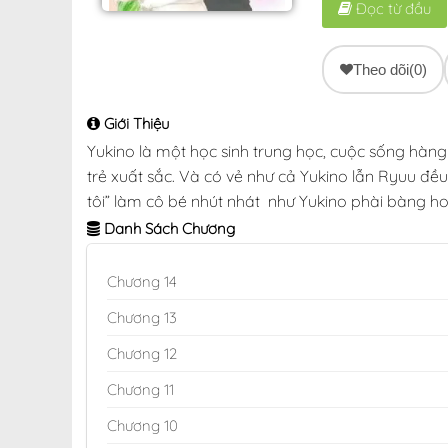
Đọc từ đầu
Theo dõi
(0)
Giới Thiệu
Yukino là một học sinh trung học, cuộc sống hàng
trẻ xuất sắc. Và có vẻ như cả Yukino lẫn Ryuu đ
tôi” làm cô bé nhút nhát như Yukino phài bàng h
Danh Sách Chương
Chương 14
Chương 13
Chương 12
Chương 11
Chương 10