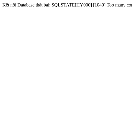
Kết nối Database thất bại: SQLSTATE[HY000] [1040] Too many co