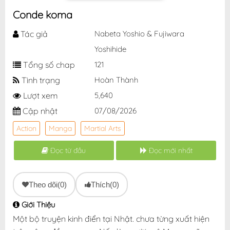
Conde koma
Tác giả
Nabeta Yoshio & Fujiwara
Yoshihide
Tổng số chap
121
Tình trạng
Hoàn Thành
Lượt xem
5,640
Cập nhật
07/08/2026
Action
Manga
Martial Arts
Đọc từ đầu
Đọc mới nhất
Theo dõi
(0)
Thích
(0)
Giới Thiệu
Một bộ truyện kinh điển tại Nhật. chưa từng xuất hiện