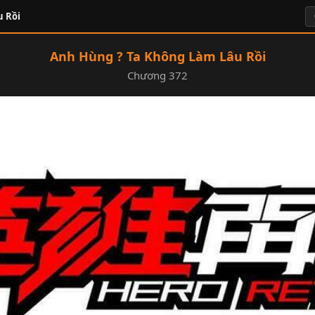
u Rồi
Anh Hùng ? Ta Không Làm Lâu Rồi
Chương 372