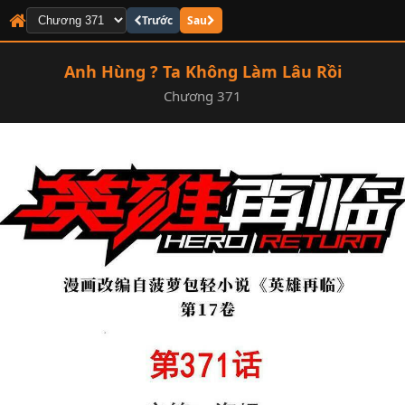
Trước
Sau
Anh Hùng ? Ta Không Làm Lâu Rồi
Chương 371