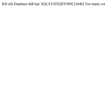
Kết nối Database thất bại: SQLSTATE[HY000] [1040] Too many co