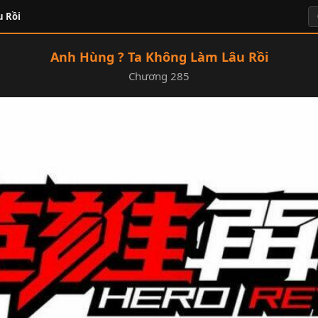
u Rồi
Anh Hùng ? Ta Không Làm Lâu Rồi
Chương 285