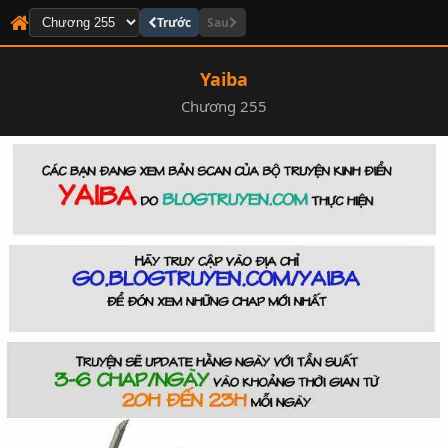
Trước
Sau
Yaiba
Chương 255