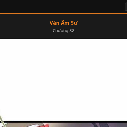
Văn Âm Sư
Chương 38