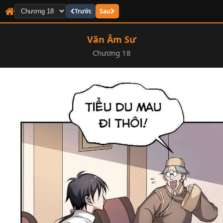
Trước
Sau
Văn Âm Sư
Chương 18