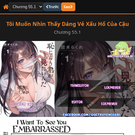
Trước
Sau
Tôi Muốn Nhìn Thấy Dáng Vẻ Xấu Hổ Của Cậu
Chương 55.1