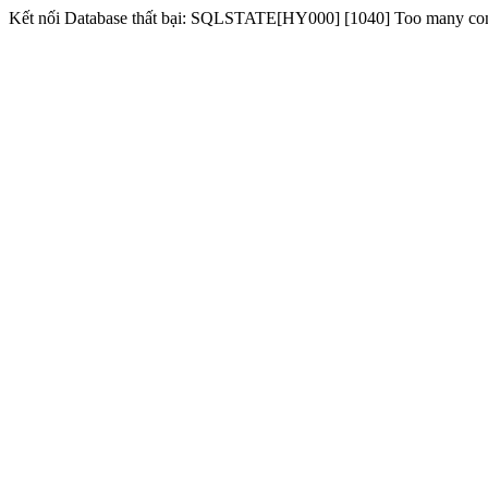
Kết nối Database thất bại: SQLSTATE[HY000] [1040] Too many co