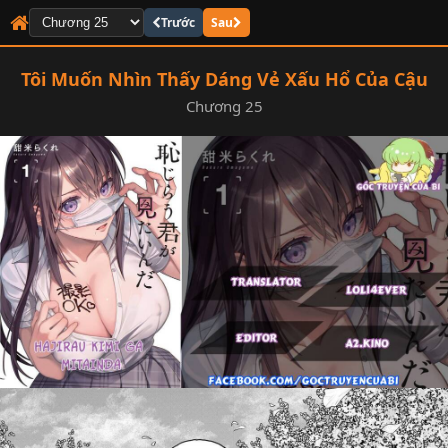
Trước
Sau
Tôi Muốn Nhìn Thấy Dáng Vẻ Xấu Hổ Của Cậu
Chương 25