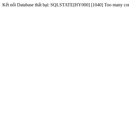
Kết nối Database thất bại: SQLSTATE[HY000] [1040] Too many co