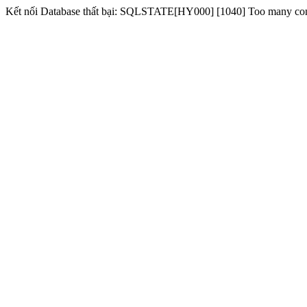
Kết nối Database thất bại: SQLSTATE[HY000] [1040] Too many co