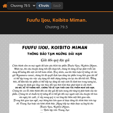
Trước
Sau
Fuufu Ijou, Koibito Miman.
Chương 79.5