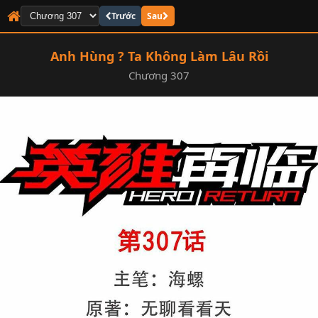
Trước
Sau
Anh Hùng ? Ta Không Làm Lâu Rồi
Chương 307