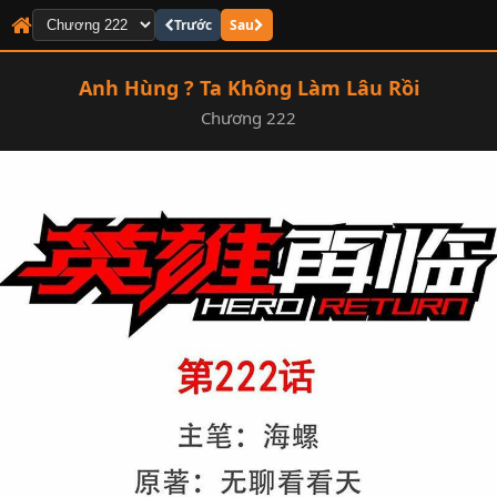
Trước
Sau
Anh Hùng ? Ta Không Làm Lâu Rồi
Chương 222